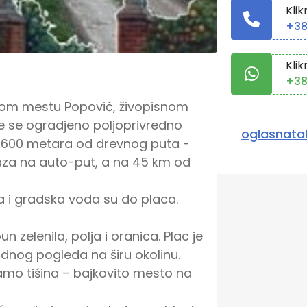
Klik
+38
Klik
+38
om mestu Popović, živopisnom 
je se ogradjeno poljoprivredno 
oglasnatab
na 600 metara od drevnog puta - 
aza na auto-put, a na 45 km od 
a i gradska voda su do placa. 
 zelenila, polja i oranica. Plac je 
nog pogleda na širu okolinu. 
o tišina – bajkovito mesto na 