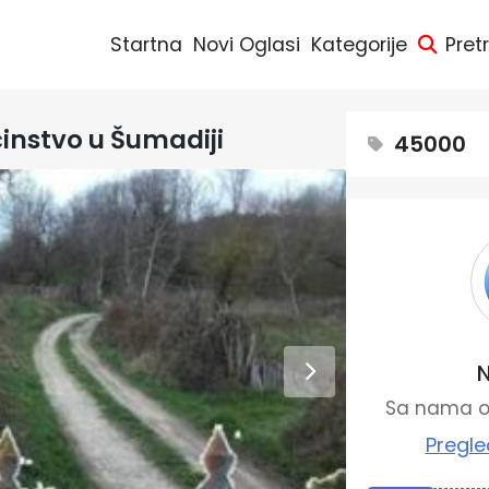
Startna
Novi Oglasi
Kategorije
Pret
nstvo u Šumadiji
45000
N
Sa nama od
Pregle