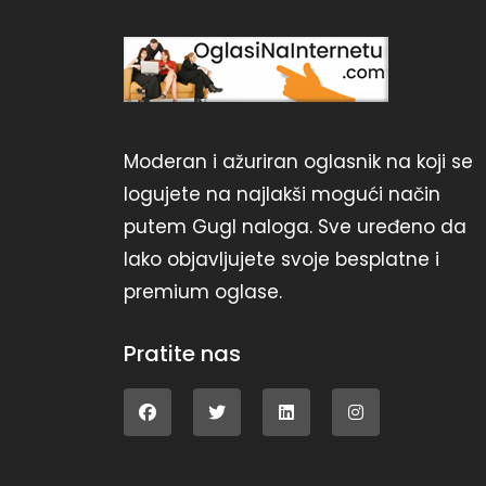
Moderan i ažuriran oglasnik na koji se
logujete na najlakši mogući način
putem Gugl naloga. Sve uređeno da
lako objavljujete svoje besplatne i
premium oglase.
Pratite nas