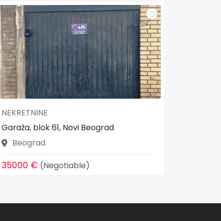
NEKRETNINE
NEKRET
Garaža, blok 61, Novi Beograd
Na prod
m² n...
Beograd
Novi
35000 €
(Negotiable)
205000