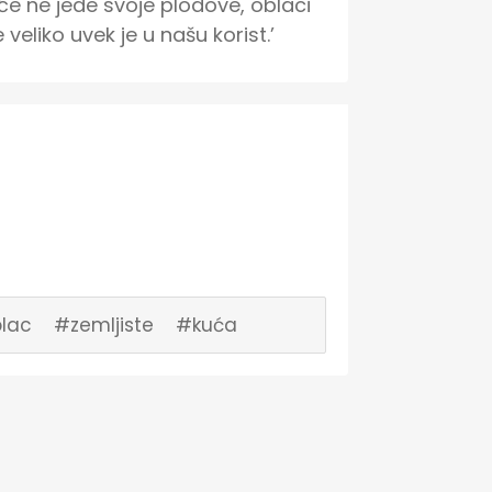
će ne jede svoje plodove, oblaci 
 veliko uvek je u našu korist.’
lac
#zemljiste
#kuća