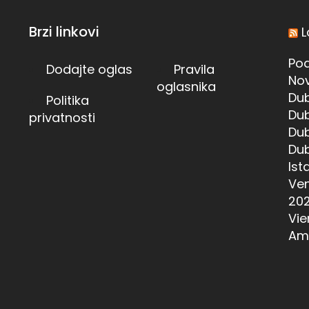
Brzi linkovi
L
Pod
Dodajte oglas
Pravila
Nov
oglasnika
Dub
Politika
Dub
privatnosti
Dub
Dub
Ist
Ven
20
Vie
Am