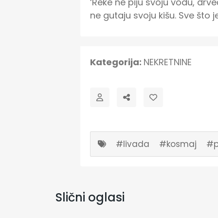
‘Reke ne piju svoju vodu, drve
ne gutaju svoju kišu. Sve što je
Kategorija:
NEKRETNINE
#livada
#kosmaj
#p
Slični oglasi