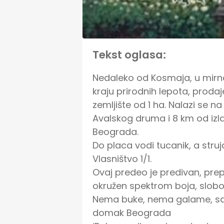
Tekst oglasa:
Nedaleko od Kosmaja, u mirn
kraju prirodnih lepota, proda
zemljište od 1 ha. Nalazi se 
Avalskog druma i 8 km od izl
Beograda.

Do placa vodi tucanik, a struj
Vlasništvo 1/1.

Ovaj predeo je predivan, prepun
okružen spektrom boja, slobod
Nema buke, nema galame, sam
domak Beograda
