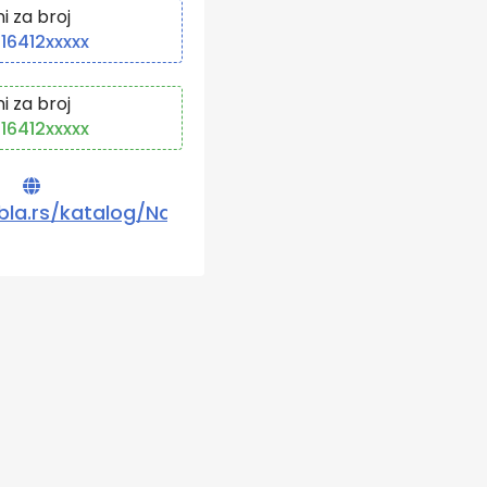
ni za broj
16412xxxxx
ni za broj
16412xxxxx
la.rs/katalog/Natalija