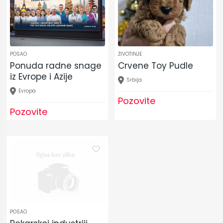
POSAO
ŽIVOTINJE
Ponuda radne snage
Crvene Toy Pudle
iz Evrope i Azije
Srbija
Evropa
Pozovite
Pozovite
POSAO