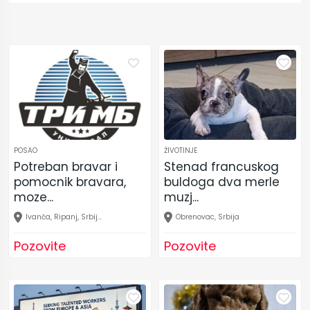
POSAO
ŽIVOTINJE
Potreban bravar i
Stenad francuskog
pomocnik bravara,
buldoga dva merle
moze...
muzj...
Ivanča, Ripanj, Srbij...
Obrenovac, Srbija
Pozovite
Pozovite