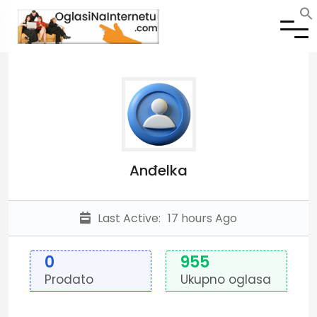
Anđelka
Last Active:
17 hours Ago
0
955
Prodato
Ukupno oglasa