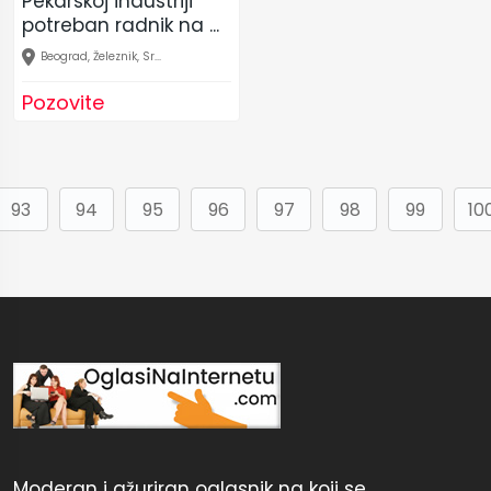
Pekarskoj industriji
potreban radnik na ...
Beograd, Železnik, Sr...
Pozovite
93
94
95
96
97
98
99
10
Moderan i ažuriran oglasnik na koji se