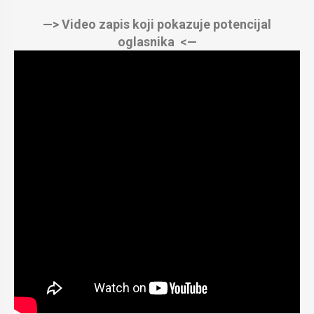
—> Video zapis koji pokazuje potencijal
oglasnika <—