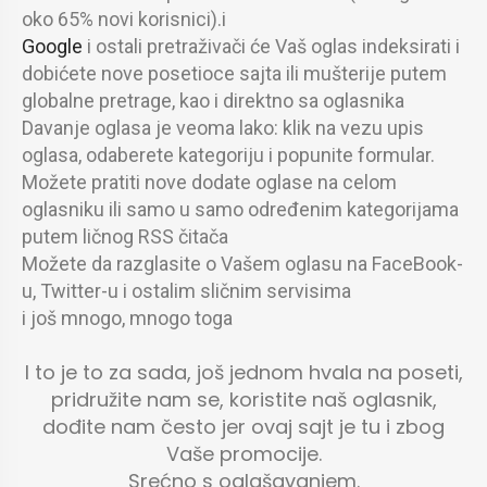
oko 65% novi korisnici).i
Google
i ostali pretraživači će Vaš oglas indeksirati i
dobićete nove posetioce sajta ili mušterije putem
globalne pretrage, kao i direktno sa oglasnika
Davanje oglasa je veoma lako: klik na vezu upis
oglasa, odaberete kategoriju i popunite formular.
Možete pratiti nove dodate oglase na celom
oglasniku ili samo u samo određenim kategorijama
putem ličnog RSS čitača
Možete da razglasite o Vašem oglasu na FaceBook-
u, Twitter-u i ostalim sličnim servisima
i još mnogo, mnogo toga
I to je to za sada, još jednom hvala na poseti,
pridružite nam se, koristite naš oglasnik,
dođite nam često jer ovaj sajt je tu i zbog
Vaše promocije.
Srećno s oglašavanjem.