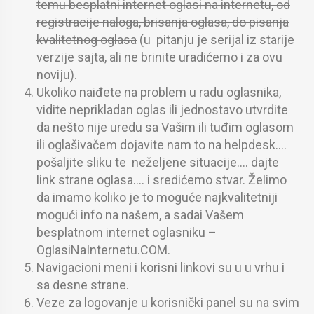
temu besplatni internet oglasi na internetu, od
registracije naloga, brisanja oglasa, do pisanja
kvalitetnog oglasa
(u pitanju je serijal iz starije
verzije sajta, ali ne brinite uradićemo i za ovu
noviju).
Ukoliko naiđete na problem u radu oglasnika,
vidite neprikladan oglas ili jednostavo utvrdite
da nešto nije uredu sa Vašim ili tuđim oglasom
ili oglašivačem dojavite nam to na helpdesk….
pošaljite sliku te neželjene situacije…. dajte
link strane oglasa…. i sredićemo stvar. Želimo
da imamo koliko je to moguće najkvalitetniji
mogući info na našem, a sadai Vašem
besplatnom internet oglasniku –
OglasiNaInternetu.COM.
Navigacioni meni i korisni linkovi su u u vrhu i
sa desne strane.
Veze za logovanje u korisnički panel su na svim