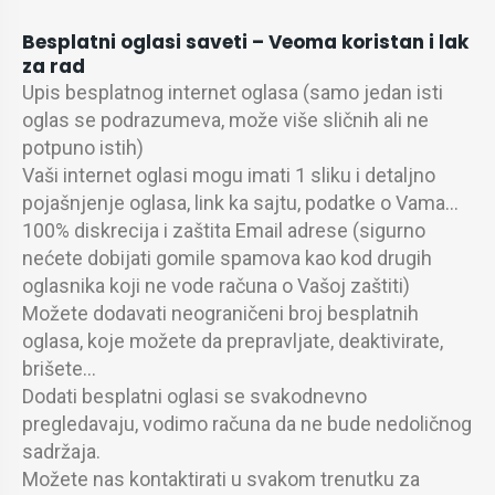
Besplatni oglasi saveti –
Veoma koristan i lak
za rad
Upis besplatnog internet oglasa (samo jedan isti
oglas se podrazumeva, može više sličnih ali ne
potpuno istih)
Vaši internet oglasi mogu imati 1 sliku i detaljno
pojašnjenje oglasa, link ka sajtu, podatke o Vama…
100% diskrecija i zaštita Email adrese (sigurno
nećete dobijati gomile spamova kao kod drugih
oglasnika koji ne vode računa o Vašoj zaštiti)
Možete dodavati neograničeni broj besplatnih
oglasa, koje možete da prepravljate, deaktivirate,
brišete…
Dodati besplatni oglasi se svakodnevno
pregledavaju, vodimo računa da ne bude nedoličnog
sadržaja.
Možete nas kontaktirati u svakom trenutku za