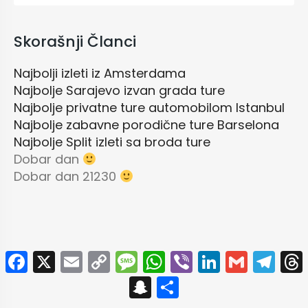
Skorašnji Članci
Najbolji izleti iz Amsterdama
Najbolje Sarajevo izvan grada ture
Najbolje privatne ture automobilom Istanbul
Najbolje zabavne porodične ture Barselona
Najbolje Split izleti sa broda ture
Dobar dan
Dobar dan 21230
Facebook
X
Email
Copy
Message
WhatsApp
Viber
LinkedIn
Gmai
Te
Link
Snapchat
Share