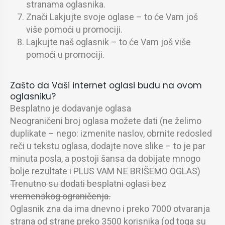
stranama oglasnika.
Znači Lakjujte svoje oglase – to će Vam još
više pomoći u promociji.
Lajkujte naš oglasnik – to će Vam još više
pomoći u promociji.
Zašto da Vaši internet oglasi budu na ovom
oglasniku?
Besplatno je dodavanje oglasa
Neograničeni broj oglasa možete dati (ne želimo
duplikate – nego: izmenite naslov, obrnite redosled
reči u tekstu oglasa, dodajte nove slike – to je par
minuta posla, a postoji šansa da dobijate mnogo
bolje rezultate i PLUS VAM NE BRIŠEMO OGLAS)
Trenutno su dodati besplatni oglasi bez
vremenskog ograničenja.
Oglasnik zna da ima dnevno i preko 7000 otvaranja
strana od strane preko 3500 korisnika (od toga su