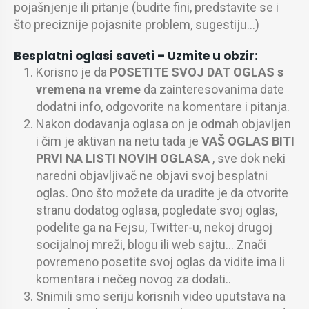
pojašnjenje ili pitanje (budite fini, predstavite se i
što preciznije pojasnite problem, sugestiju…)
Besplatni oglasi saveti –
Uzmite u obzir:
Korisno je da
POSETITE SVOJ DAT OGLAS s
vremena na vreme
da zainteresovanima date
dodatni info, odgovorite na komentare i pitanja.
Nakon dodavanja oglasa on je odmah objavljen
i čim je aktivan na netu tada je
VAŠ OGLAS BITI
PRVI NA LISTI NOVIH OGLASA
, sve dok neki
naredni objavljivač ne objavi svoj besplatni
oglas. Ono što možete da uradite je da otvorite
stranu dodatog oglasa, pogledate svoj oglas,
podelite ga na Fejsu, Twitter-u, nekoj drugoj
socijalnoj mreži, blogu ili web sajtu… Znači
povremeno posetite svoj oglas da vidite ima li
komentara i nečeg novog za dodati..
Snimili smo seriju korisnih video uputstava na