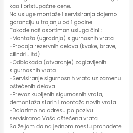
kao i pristupačne cene.

Na usluge montaže i servisiranja dajemo 
garanciju u trajanju od 1 godine

Takođe naš asortiman usluga čini :

-Montaža (ugradnja) sigurnosnih vrata

-Prodaja rezervnih delova (kvake, brave, 
cilindri… itd)

-Odblokada (otvaranje) zaglavljenih 
sigurnosnih vrata

-Servisiranje sigurnosnih vrata uz zamenu 
oštećenih delova

-Prevoz kupljenih sigurnosnih vrata, 
demontaža starih i montaža novih vrata

-Dolazimo na adresu po pozivu i 
servisiramo Vaša oštećena vrata

Sa željom da na jednom mestu pronađete 