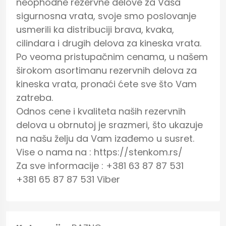
neophodne rezervne delove za Vaša 
sigurnosna vrata, svoje smo poslovanje 
usmerili ka distribuciji brava, kvaka, 
cilindara i drugih delova za kineska vrata. 
Po veoma pristupačnim cenama, u našem 
širokom asortimanu rezervnih delova za 
kineska vrata, pronaći ćete sve što Vam 
zatreba.

Odnos cene i kvaliteta naših rezervnih 
delova u obrnutoj je srazmeri, što ukazuje 
na našu želju da Vam izađemo u susret.

Vise o nama na : https://stenkom.rs/

Za sve informacije : +381 63 87 87 531

+381 65 87 87 531 Viber