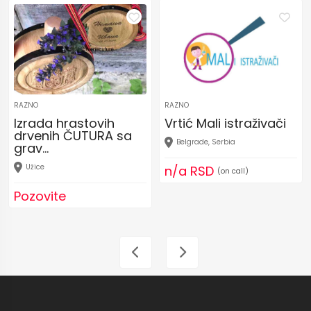
RAZNO
RAZNO
Izrada hrastovih
Vrtić Mali istraživači
drvenih ČUTURA sa
Belgrade, Serbia
grav...
Užice
n/a RSD
(on call)
Pozovite