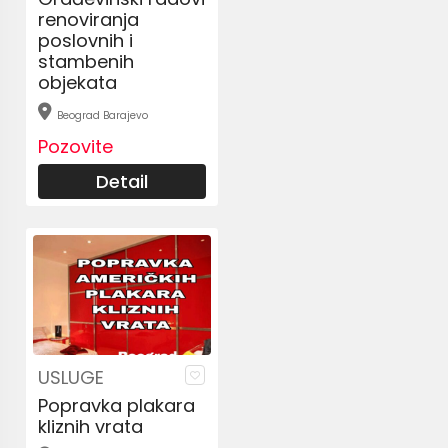
renoviranja
poslovnih i
stambenih
objekata
Beograd Barajevo
Pozovite
Detail
USLUGE
Popravka plakara
kliznih vrata