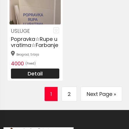
USLUGE
Popravka☆Rupe u
vratima☆Farbanje
Beograd, Srbija
4000
(Fixed)
Detail
1
2
Next Page »