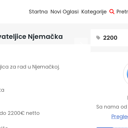
Startna
Novi Oglasi
Kategorije
Pret
vateljice Njemačka
2200
ica za rad u Njemačkoj.

a

Sa nama od 
do 2200€ netto

Pregle