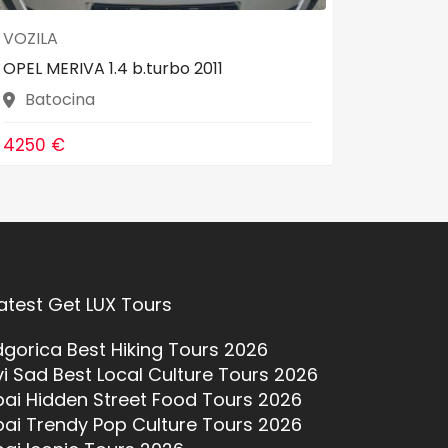
VOZILA
VOZILA
OPEL MERIVA 1.4 b.turbo 2011
Opel Ins
Batocina
Bato
4250 €
4800 
atest Get LUX Tours
gorica Best Hiking Tours 2026
i Sad Best Local Culture Tours 2026
ai Hidden Street Food Tours 2026
ai Trendy Pop Culture Tours 2026