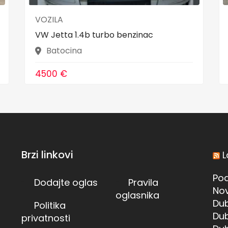
VOZILA
VW Jetta 1.4b turbo benzinac
Batocina
4500 €
Brzi linkovi
L
Pod
Dodajte oglas
Pravila
Nov
oglasnika
Dub
Politika
Dub
privatnosti