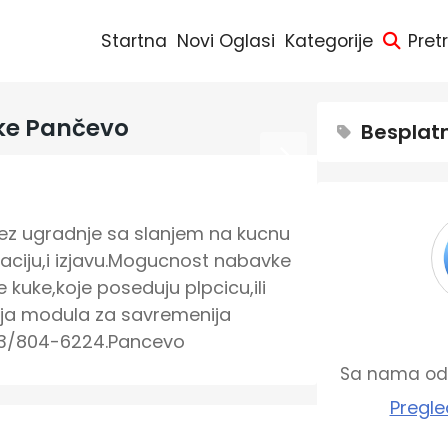
Startna
Novi Oglasi
Kategorije
Pret
ke Pančevo
Besplat
 bez ugradnje sa slanjem na kucnu 
ciju,i izjavu.Mogucnost nabavke 
kuke,koje poseduju plpcicu,ili 
nja modula za savremenija 
63/804-6224.Pancevo
Sa nama od 
Pregle