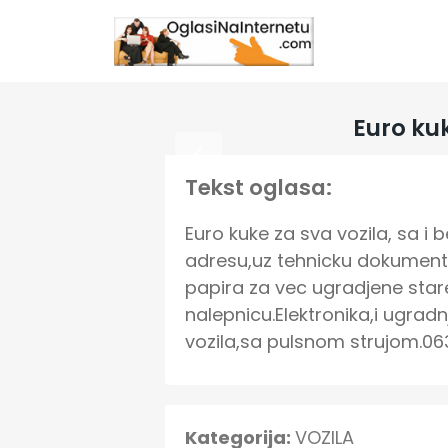
Euro ku
Tekst oglasa:
Euro kuke za sva vozila, sa i
adresu,uz tehnicku dokumenta
papira za vec ugradjene stare 
nalepnicu.Elektronika,i ugrad
vozila,sa pulsnom strujom.0
Kategorija:
VOZILA