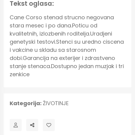
Tekst oglasa:
Cane Corso stenad strucno negovana 
stara mesec i po dana.Poticu od 
kvalitetnih, izlozbenih roditelja.Uradjeni 
genetyski testovi.Stenci su uredno ciscena 
i vakcine u skladu sa starosnom 
dobi.Garancija na exterijer i zdrastveno 
stanje stenaca.Dostupno jedan muzjak i tri 
zenkice
Kategorija:
ŽIVOTINJE