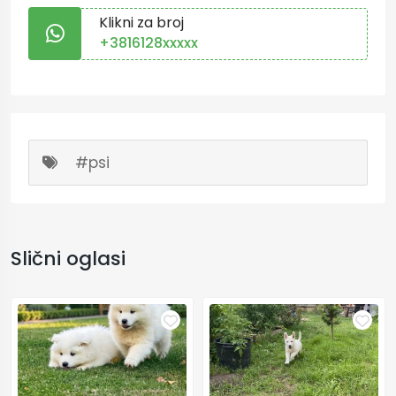
Klikni za broj
+3816128xxxxx
#psi
Slični oglasi