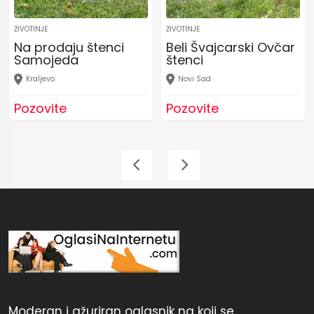
ŽIVOTINJE
ŽIVOTINJE
Na prodaju štenci
Beli Švajcarski Ovčar
Samojeda
štenci
Kraljevo
Novi Sad
Pozovite
Pozovite
Moderan i ažuriran oglasnik na koji se