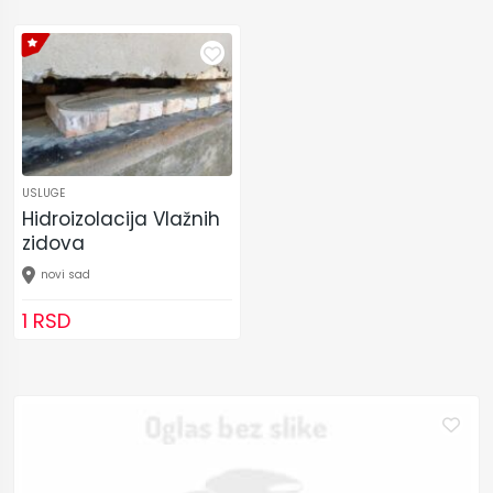
USLUGE
Hidroizolacija Vlažnih
zidova
novi sad
1 RSD