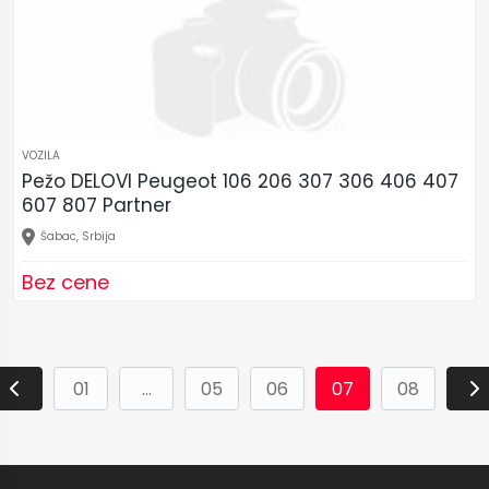
VOZILA
Pežo DELOVI Peugeot 106 206 307 306 406 407
607 807 Partner
Šabac, Srbija
Bez cene
01
...
05
06
07
08