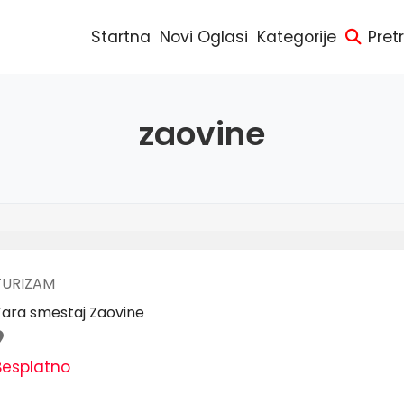
Startna
Novi Oglasi
Kategorije
Pret
zaovine
TURIZAM
Tara smestaj Zaovine
Besplatno