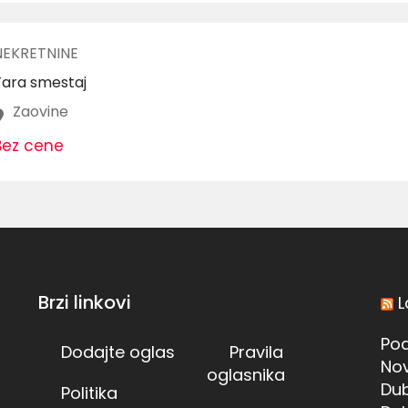
NEKRETNINE
Tara smestaj
Zaovine
Bez cene
Brzi linkovi
L
Pod
Dodajte oglas
Pravila
Nov
oglasnika
Dub
Politika