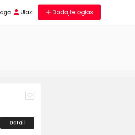
Ulaz
Dodajte oglas
raga
Detail