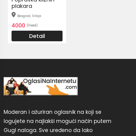
plakara
Beograd, Srbija
4000
(Fixed)
Detail
Moderan i ažuriran oglasnik na koji se
logujete na najlakši mogući način putem
Gugl naloga. Sve uređeno da lako