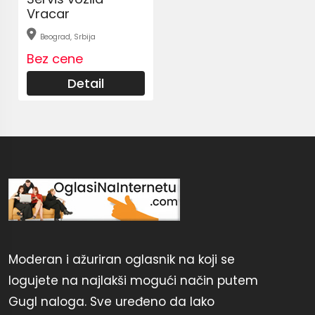
Vracar
Beograd, Srbija
Bez cene
Detail
Moderan i ažuriran oglasnik na koji se
logujete na najlakši mogući način putem
Gugl naloga. Sve uređeno da lako