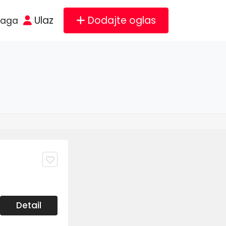
Ulaz
Dodajte oglas
raga
Detail