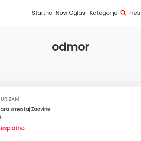
Startna
Novi Oglasi
Kategorije
Pret
odmor
TURIZAM
Tara smestaj Zaovine
Besplatno