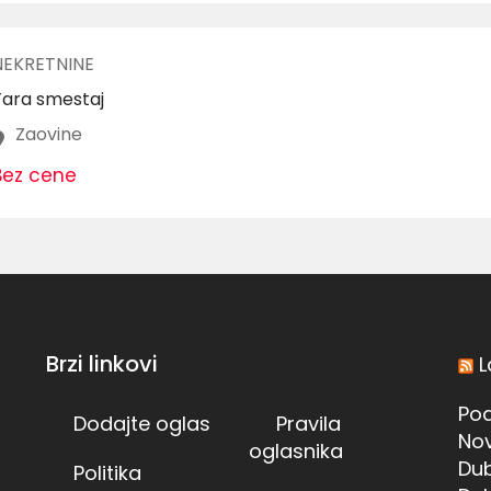
NEKRETNINE
Tara smestaj
Zaovine
Bez cene
Brzi linkovi
L
Pod
Dodajte oglas
Pravila
Nov
oglasnika
Dub
Politika