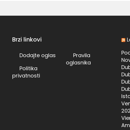
Brzi linkovi
L
Pod
Dodajte oglas
Pravila
Nov
oglasnika
Dub
Politika
Dub
privatnosti
Dub
Dub
Ist
Ven
20
Vie
Am