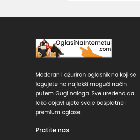
Moderan i ažuriran oglasnik na koji se
logujete na najlakši mogući način
putem Gugl naloga. Sve uređeno da
lako objavljujete svoje besplatne i
premium oglase.
Pratite nas