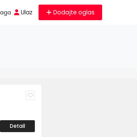
Ulaz
Dodajte oglas
raga
Detail