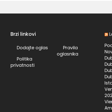
Brzi linkovi
L
Pod
Dodajte oglas
Pravila
Nov
oglasnika
Dub
Politika
Dub
privatnosti
Dub
Dub
Ist
Ven
20
Vie
Am