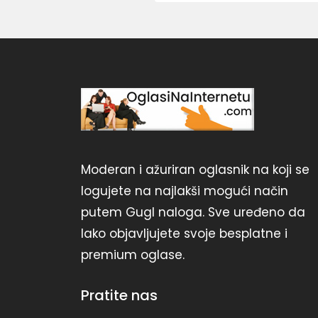
Moderan i ažuriran oglasnik na koji se
logujete na najlakši mogući način
putem Gugl naloga. Sve uređeno da
lako objavljujete svoje besplatne i
premium oglase.
Pratite nas