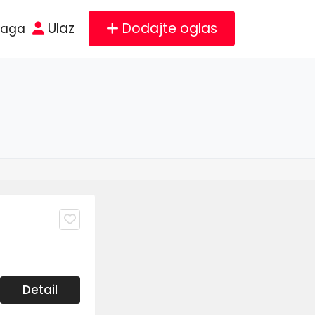
Ulaz
Dodajte oglas
raga
Detail