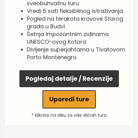
sveobuhvatnu turu
Vredi 5 sati fleksibilnog istraživanja
Pogled na terakota krovove Starog
grada u Budvi
Šetnja impozantnim zidinama
UNESCO-ovog Kotora
Divljenje superjahtama u Tivatovom
Porto Montenegru
Pogledaj detalje / Recenzije
Uporedi ture
* kliknite na sliku za više sličnih tura