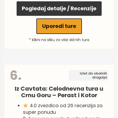
Pogledaj detalje / Recenzije
Uporedi ture
* klikni na sliku za više sličnih tura
6.
Izlet do obalnih
dragulja
Iz Cavtata: Celodnevna tura u
Crnu Goru – Perast i Kotor
4.0 zvezdica od 26 recenzija za
super ponudu