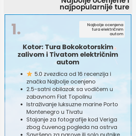
Najbolje ocenjene i
najpopularnije ture
1.
Najbolje ocenjena
tura električnim
autom
Kotor: Tura Bokokotorskim
zalivom i Tivatom električnim
autom
5.0 zvezdica od 16 recenzija i
značka Najbolje ocenjeno
2.5-satni obilazak sa vodičem u
zabavnom Fiat Topolinu
Istraživanje luksuzne marine Porto
Montenegro u Tivatu
Stajanje za fotografije kod Veriga
zbog čuvenog pogleda na ostrva
Savršeno za parove ili solo putnike