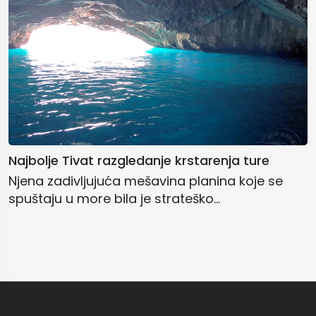
Najbolje Tivat razgledanje krstarenja ture
Njena zadivljujuća mešavina planina koje se
spuštaju u more bila je strateško...