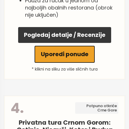
Pauza za ručak u jednom od
najboljih obalnih restorana (obrok
nije uključen)
Pogledaj detalje / Recenzije
Uporedi ponude
* klikni na sliku za više sličnih tura
4.
Potpuno otkriće
Crne Gore
Privatna tura Crnom Gorom: