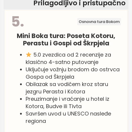
Prilagodljivo i pristupačno
5.
Osnovna tura Bokom
Mini Boka tura: Poseta Kotoru,
Perastu i Gospi od Škrpjela
5.0 zvezdica od 2 recenzije za
klasično 4-satno putovanje
Uključuje vožnju brodom do ostrvca
Gospa od Škrpjela
Obilazak sa vodičem kroz staru
jezgru Perasta i Kotora
Preuzimanje i vraćanje u hotel iz
Kotora, Budve ili Tivta
Savršen uvod u UNESCO nasleđe
regiona