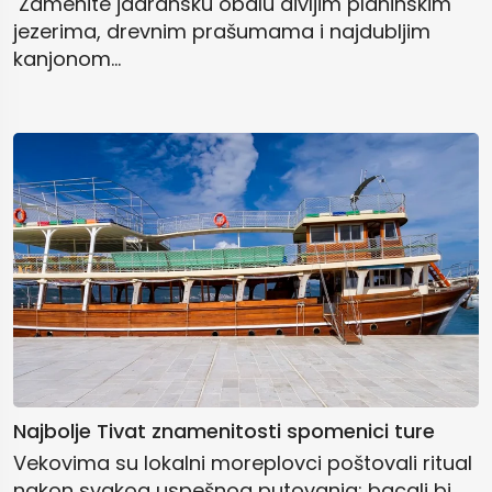
️ Zamenite jadransku obalu divljim planinskim
jezerima, drevnim prašumama i najdubljim
kanjonom...
Najbolje Tivat znamenitosti spomenici ture
Vekovima su lokalni moreplovci poštovali ritual
nakon svakog uspešnog putovanja: bacali bi...