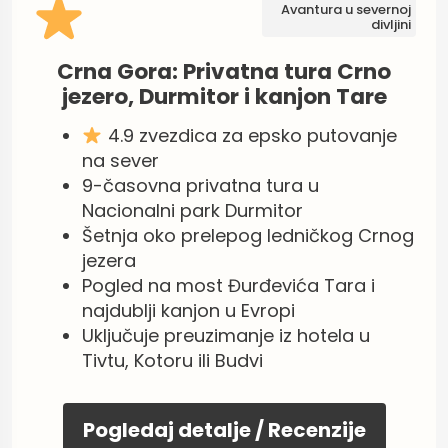
Avantura u severnoj
divljini
Crna Gora: Privatna tura Crno
jezero, Durmitor i kanjon Tare
4.9 zvezdica za epsko putovanje
na sever
9-časovna privatna tura u
Nacionalni park Durmitor
Šetnja oko prelepog ledničkog Crnog
jezera
Pogled na most Đurđevića Tara i
najdublji kanjon u Evropi
Uključuje preuzimanje iz hotela u
Tivtu, Kotoru ili Budvi
Pogledaj detalje / Recenzije