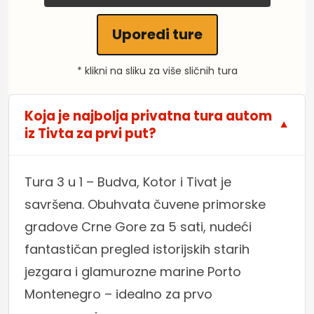
Uporedi ture
* klikni na sliku za više sličnih tura
Koja je najbolja privatna tura autom
iz Tivta za prvi put?
Tura 3 u 1 – Budva, Kotor i Tivat je
savršena. Obuhvata čuvene primorske
gradove Crne Gore za 5 sati, nudeći
fantastičan pregled istorijskih starih
jezgara i glamurozne marine Porto
Montenegro – idealno za prvo