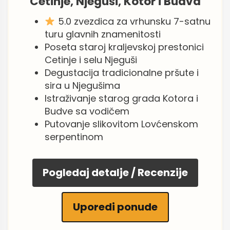
Cetinje, Njeguši, Kotor i Budva
5.0 zvezdica za vrhunsku 7-satnu
turu glavnih znamenitosti
Poseta staroj kraljevskoj prestonici
Cetinje i selu Njeguši
Degustacija tradicionalne pršute i
sira u Njegušima
Istraživanje starog grada Kotora i
Budve sa vodičem
Putovanje slikovitom Lovćenskom
serpentinom
Pogledaj detalje / Recenzije
Uporedi ponude