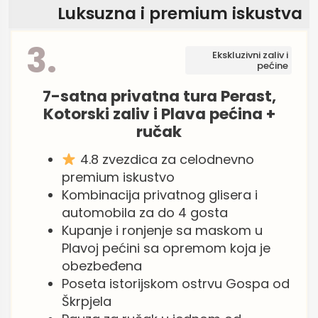
Luksuzna i premium iskustva
3.
Ekskluzivni zaliv i
pećine
7-satna privatna tura Perast,
Kotorski zaliv i Plava pećina +
ručak
4.8 zvezdica za celodnevno
premium iskustvo
Kombinacija privatnog glisera i
automobila za do 4 gosta
Kupanje i ronjenje sa maskom u
Plavoj pećini sa opremom koja je
obezbeđena
Poseta istorijskom ostrvu Gospa od
Škrpjela