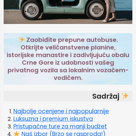
Zaobiđite prepune autobuse.
Otkrijte veličanstvene planine,
istorijske manastire i zadivljujuću obalu
Crne Gore iz udobnosti vašeg
privatnog vozila sa lokalnim vozačem-
vodičem.
Sadržaj
Najbolje ocenjene i najpopularnije
Luksuzna i premium iskustva
Pristupačne ture za manji budžet
Naš izbor (Brzo se rasproda!)