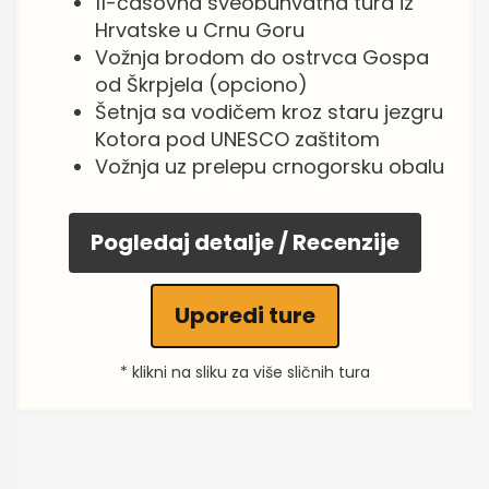
11-časovna sveobuhvatna tura iz
Hrvatske u Crnu Goru
Vožnja brodom do ostrvca Gospa
od Škrpjela (opciono)
Šetnja sa vodičem kroz staru jezgru
Kotora pod UNESCO zaštitom
Vožnja uz prelepu crnogorsku obalu
Pogledaj detalje / Recenzije
Uporedi ture
* klikni na sliku za više sličnih tura