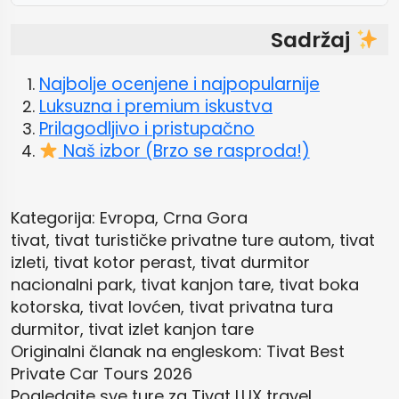
Sadržaj
Najbolje ocenjene i najpopularnije
Luksuzna i premium iskustva
Prilagodljivo i pristupačno
Naš izbor (Brzo se rasproda!)
Kategorija: Evropa, Crna Gora
tivat, tivat turističke privatne ture autom, tivat
izleti, tivat kotor perast, tivat durmitor
nacionalni park, tivat kanjon tare, tivat boka
kotorska, tivat lovćen, tivat privatna tura
durmitor, tivat izlet kanjon tare
Originalni članak na engleskom:
Tivat Best
Private Car Tours 2026
Pogledajte sve ture za
Tivat LUX travel