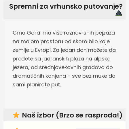
Spremni za vrhunsko putovanje?
Crna Gora ima više raznovrsnih pejzaža
na malom prostoru od skoro bilo koje
zemlje u Evropi. Za jedan dan možete da
pređete sa jadranskih plaža na alpska
jezera, od srednjovekovnih gradova do
dramatičnih kanjona – sve bez muke da
sami planirate put.
Naš izbor (Brzo se rasproda!)