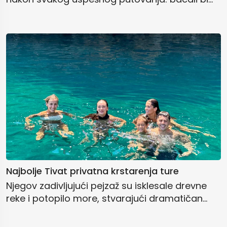
Najbolje Tivat privatna krstarenja ture
Njegov zadivljujući pejzaž su isklesale drevne
reke i potopilo more, stvarajući dramatičan...